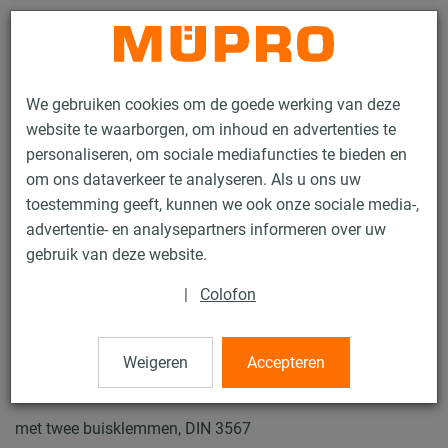
Contact
We gebruiken cookies om de goede werking van deze
website te waarborgen, om inhoud en advertenties te
personaliseren, om sociale mediafuncties te bieden en
om ons dataverkeer te analyseren. Als u ons uw
toestemming geeft, kunnen we ook onze sociale media-,
Producten
Bevestigingstechniek
Thermisch verzinkte producten
advertentie- en analysepartners informeren over uw
Thermisch verzinkte producten voor glijsleëen en toebehoren
gebruik van deze website.
Glijsleeën Type LP-2
|
Colofon
5 / 17
Weigeren
Accepteren
Glijsleeën Type LP-2
met twee buisklemmen, DIN 3567