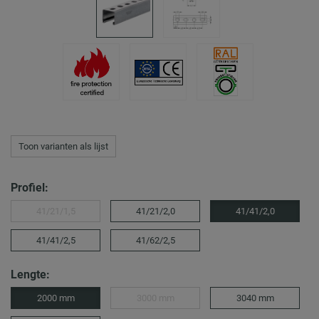
Toon varianten als lijst
Profiel:
41/21/1,5
41/21/2,0
41/41/2,0
41/41/2,5
41/62/2,5
Lengte:
2000 mm
3000 mm
3040 mm