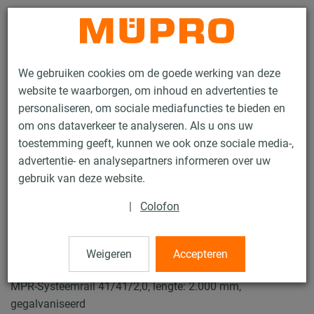
Contact
We gebruiken cookies om de goede werking van deze
website te waarborgen, om inhoud en advertenties te
personaliseren, om sociale mediafuncties te bieden en
om ons dataverkeer te analyseren. Als u ons uw
toestemming geeft, kunnen we ook onze sociale media-,
Producten
Bevestigingstechniek
Ventilatiebevestiging
advertentie- en analysepartners informeren over uw
Installatierails voor luchtkanaalbevestiging
MPR Systeemrails
gebruik van deze website.
3 / 70
|
Colofon
MPR Systeemrails
Weigeren
Accepteren
MPR-Systeemrail 41/41/2,0, lengte: 2.000 mm,
gegalvaniseerd