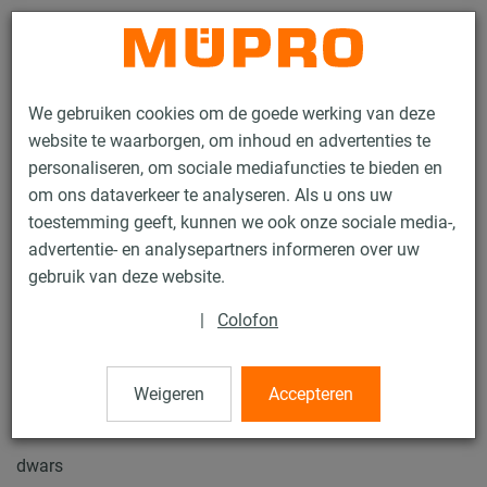
Contact
We gebruiken cookies om de goede werking van deze
website te waarborgen, om inhoud en advertenties te
personaliseren, om sociale mediafuncties te bieden en
om ons dataverkeer te analyseren. Als u ons uw
toestemming geeft, kunnen we ook onze sociale media-,
Producten
Bevestigingstechniek
Ventilatiebevestiging
advertentie- en analysepartners informeren over uw
Installatierails voor luchtkanaalbevestiging
gebruik van deze website.
MPR Zadelflens type S+
|
Colofon
28 / 70
Weigeren
Accepteren
MPR Zadelflens type S+
dwars