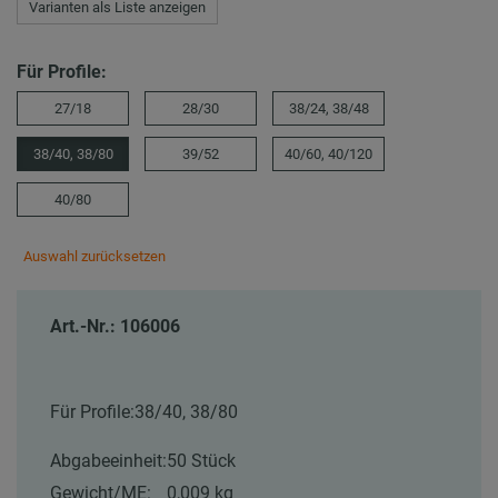
Varianten als Liste anzeigen
Für Profile:
27/18
28/30
38/24, 38/48
38/40, 38/80
39/52
40/60, 40/120
40/80
Auswahl zurücksetzen
Art.-Nr.: 106006
Für Profile:
38/40, 38/80
Abgabeeinheit:
50 Stück
Gewicht/ME:
0,009 kg