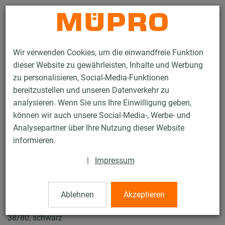
Kontakt
Wir verwenden Cookies, um die einwandfreie Funktion
dieser Website zu gewährleisten, Inhalte und Werbung
zu personalisieren, Social-Media-Funktionen
bereitzustellen und unseren Datenverkehr zu
analysieren. Wenn Sie uns Ihre Einwilligung geben,
Produkte
Befestigungstechnik
Edelstahlprodukte
können wir auch unsere Social-Media-, Werbe- und
Edelstahl-Installationsschienen
MPC-Abschlusskappen
Analysepartner über Ihre Nutzung dieser Website
13 / 47
informieren.
|
Impressum
MPC-Abschlusskappen
Ablehnen
Akzeptieren
Abschlusskappe für MPC-Systemschiene Profile 38/40,
38/80, schwarz