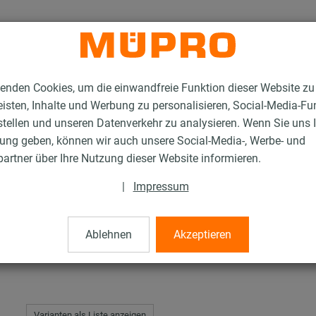
enden Cookies, um die einwandfreie Funktion dieser Website zu
isten, Inhalte und Werbung zu personalisieren, Social-Media-Fu
stellen und unseren Datenverkehr zu analysieren. Wenn Sie uns 
gung geben, können wir auch unsere Social-Media-, Werbe- und
tahl-Montageteile
Bohrschrauben, DIN 7504
artner über Ihre Nutzung dieser Website informieren.
|
Impressum
IN 7504
Ablehnen
Akzeptieren
Varianten als Liste anzeigen