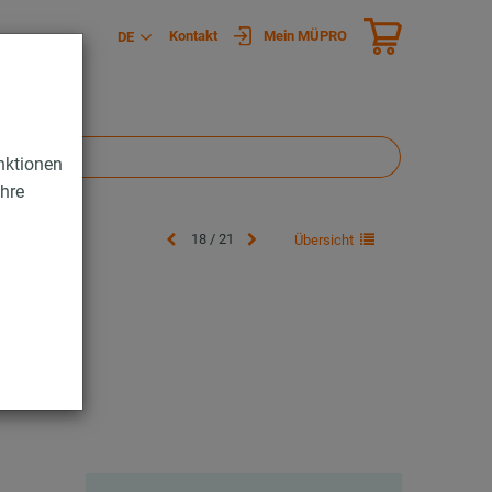
Kontakt
Mein MÜPRO
DE
nktionen
Ihre
18 / 21
Übersicht