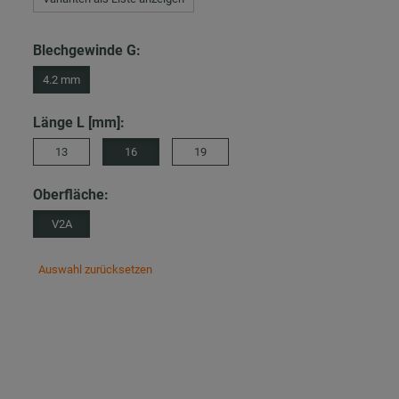
Blechgewinde G:
4.2 mm
Länge L [mm]:
13
16
19
Oberfläche:
V2A
Auswahl zurücksetzen