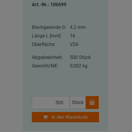
Art.-Nr.: 106699
Blechgewinde G:
4.2 mm
Länge L [mm]:
16
Oberfläche:
V2A
Abgabeeinheit:
500 Stück
Gewicht/ME:
0,002 kg
Stück
In den Warenkorb