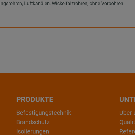
ungsrohren, Luftkanälen, Wickelfalzrohren, ohne Vorbohren
t
PRODUKTE
UNT
Befestigungstechnik
Über 
Brandschutz
Qual
Isolierungen
Refer