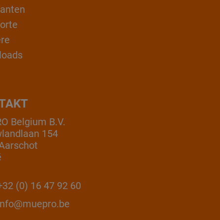
ranten
orte
ere
loads
TAKT
 Belgium B.V.
landlaan 154
Aarschot
ë
32 (0) 16 47 92 60
info@muepro.be