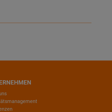
ERNEHMEN
uns
itätsmanagement
enzen