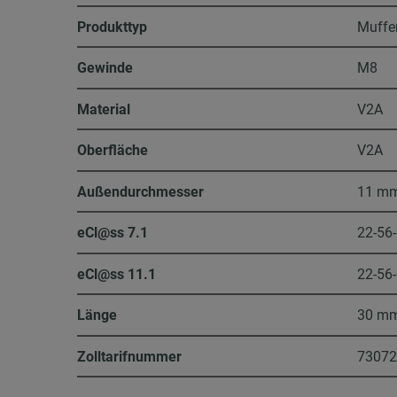
Produkttyp
Muffe
Gewinde
M8
Material
V2A
Oberfläche
V2A
Außendurchmesser
11 m
eCl@ss 7.1
22-56
eCl@ss 11.1
22-56
Länge
30 m
Zolltarifnummer
7307