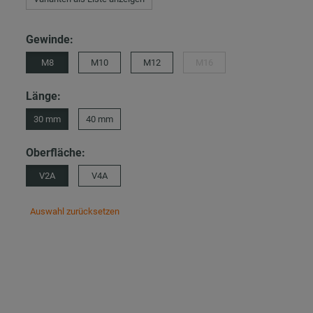
Gewinde:
M8
M10
M12
M16
Länge:
30 mm
40 mm
Oberfläche:
V2A
V4A
Auswahl zurücksetzen