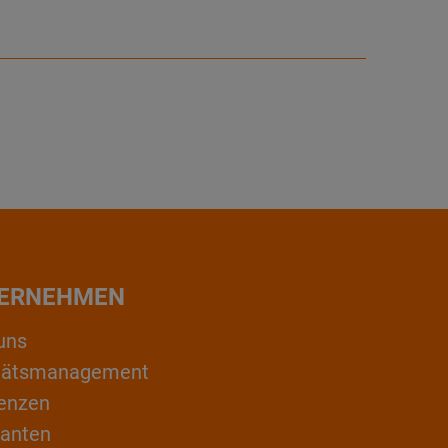
ERNEHMEN
uns
itätsmanagement
enzen
ranten