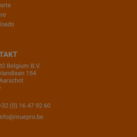
orte
ere
loads
TAKT
 Belgium B.V.
landlaan 154
Aarschot
ë
32 (0) 16 47 92 60
info@muepro.be