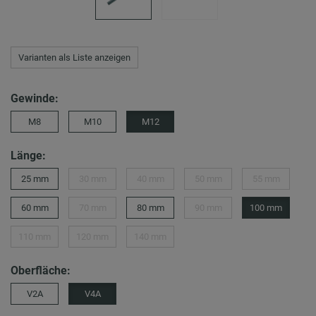
Varianten als Liste anzeigen
Gewinde:
M8
M10
M12
Länge:
25 mm
30 mm
40 mm
50 mm
55 mm
60 mm
70 mm
80 mm
90 mm
100 mm
110 mm
120 mm
140 mm
Oberfläche:
V2A
V4A