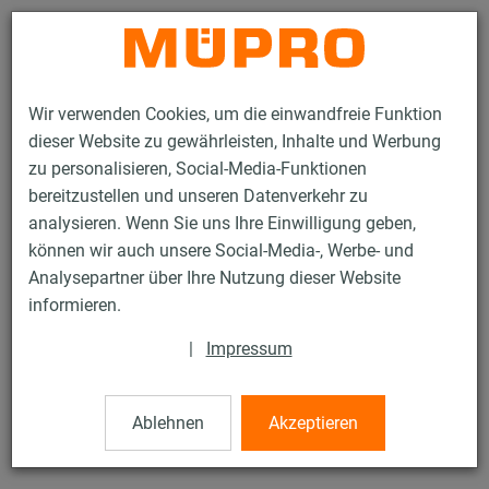
Kontakt
Wir verwenden Cookies, um die einwandfreie Funktion
dieser Website zu gewährleisten, Inhalte und Werbung
zu personalisieren, Social-Media-Funktionen
bereitzustellen und unseren Datenverkehr zu
analysieren. Wenn Sie uns Ihre Einwilligung geben,
Produkte
Befestigungstechnik
Edelstahlprodukte
können wir auch unsere Social-Media-, Werbe- und
Edelstahl-Montageteile
Gewindestifte
Analysepartner über Ihre Nutzung dieser Website
6 / 21
informieren.
|
Impressum
Gewindestifte
Ablehnen
Akzeptieren
V4A Gewindestift, M12 x 100 mm