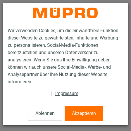
Kontakt
Wir verwenden Cookies, um die einwandfreie Funktion
dieser Website zu gewährleisten, Inhalte und Werbung
zu personalisieren, Social-Media-Funktionen
bereitzustellen und unseren Datenverkehr zu
analysieren. Wenn Sie uns Ihre Einwilligung geben,
Produkte
Befestigungstechnik
Edelstahlprodukte
können wir auch unsere Social-Media-, Werbe- und
Edelstahl-Montageteile
Gewindestifte
Analysepartner über Ihre Nutzung dieser Website
6 / 21
informieren.
|
Impressum
Gewindestifte
Ablehnen
Akzeptieren
V2A Gewindestift, M12 x 110 mm