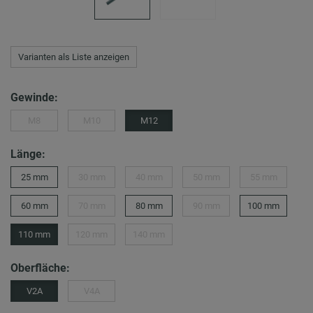
Varianten als Liste anzeigen
Gewinde:
M8
M10
M12
Länge:
25 mm
30 mm
40 mm
50 mm
55 mm
60 mm
70 mm
80 mm
90 mm
100 mm
110 mm
120 mm
140 mm
Oberfläche:
V2A
V4A