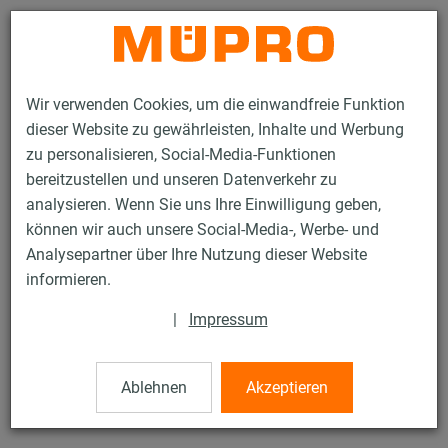
Kontakt
Wir verwenden Cookies, um die einwandfreie Funktion
dieser Website zu gewährleisten, Inhalte und Werbung
zu personalisieren, Social-Media-Funktionen
bereitzustellen und unseren Datenverkehr zu
analysieren. Wenn Sie uns Ihre Einwilligung geben,
Produkte
Befestigungstechnik
Edelstahlprodukte
können wir auch unsere Social-Media-, Werbe- und
Edelstahl-Montageteile
Gewindestifte
Analysepartner über Ihre Nutzung dieser Website
6 / 21
informieren.
|
Impressum
Gewindestifte
Ablehnen
Akzeptieren
V2A Gewindestift, M12 x 25 mm