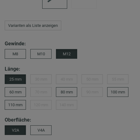
Varianten als Liste anzeigen
Gewinde:
M8
M10
M12
Länge:
25 mm
30 mm
40 mm
50 mm
55 mm
60 mm
70 mm
80 mm
90 mm
100 mm
110 mm
120 mm
140 mm
Oberfläche:
V2A
V4A