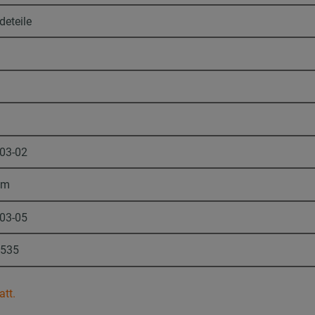
deteile
-03-02
mm
-03-05
1535
att.