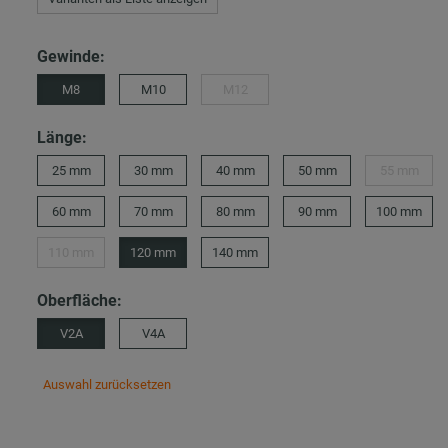
Gewinde:
M8
M10
M12
Länge:
25 mm
30 mm
40 mm
50 mm
55 mm
60 mm
70 mm
80 mm
90 mm
100 mm
110 mm
120 mm
140 mm
Oberfläche:
V2A
V4A
Auswahl zurücksetzen