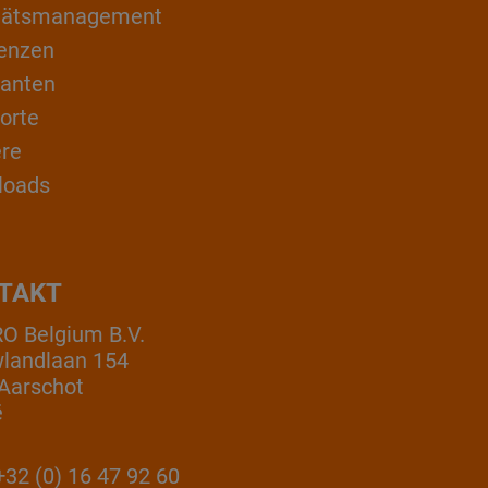
itätsmanagement
enzen
ranten
orte
ere
loads
TAKT
 Belgium B.V.
landlaan 154
Aarschot
ë
32 (0) 16 47 92 60