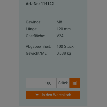
Art.-Nr.: 114122
Gewinde:
M8
Länge:
120 mm
Oberfläche:
V2A
Abgabeeinheit:
100 Stück
Gewicht/ME:
0,038 kg
Stück
In den Warenkorb