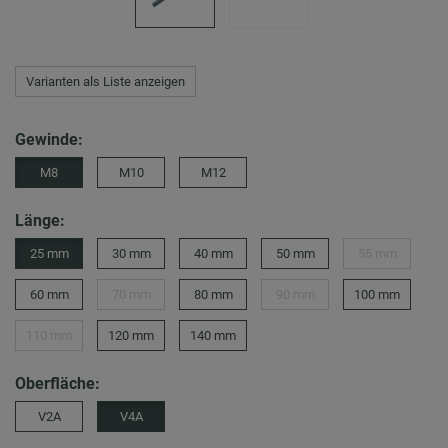
Varianten als Liste anzeigen
Gewinde:
M8
M10
M12
Länge:
25 mm
30 mm
40 mm
50 mm
55 mm
60 mm
70 mm
80 mm
90 mm
100 mm
110 mm
120 mm
140 mm
Oberfläche:
V2A
V4A