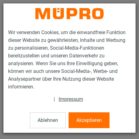
Kontakt
Wir verwenden Cookies, um die einwandfreie Funktion
dieser Website zu gewährleisten, Inhalte und Werbung
zu personalisieren, Social-Media-Funktionen
bereitzustellen und unseren Datenverkehr zu
analysieren. Wenn Sie uns Ihre Einwilligung geben,
Produkte
Befestigungstechnik
Edelstahlprodukte
können wir auch unsere Social-Media-, Werbe- und
Edelstahl-Montageteile
Gewindestifte
Analysepartner über Ihre Nutzung dieser Website
6 / 21
informieren.
|
Impressum
Gewindestifte
Ablehnen
Akzeptieren
V4A Gewindestift, M8 x 25 mm