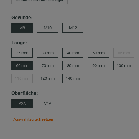
Gewinde:
M8
M10
M12
Länge:
25 mm
30 mm
40 mm
50 mm
55 mm
60 mm
70 mm
80 mm
90 mm
100 mm
110 mm
120 mm
140 mm
Oberfläche:
V2A
V4A
Auswahl zurücksetzen