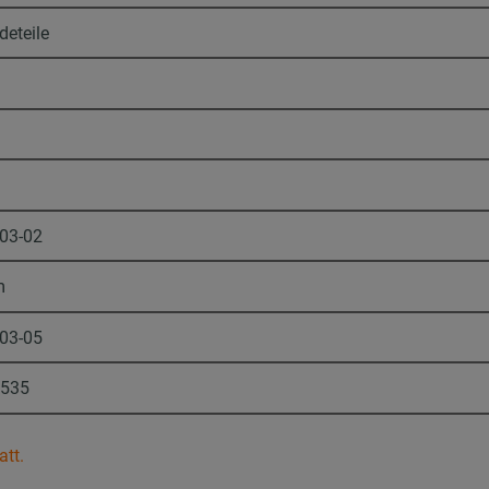
deteile
-03-02
m
-03-05
1535
att.