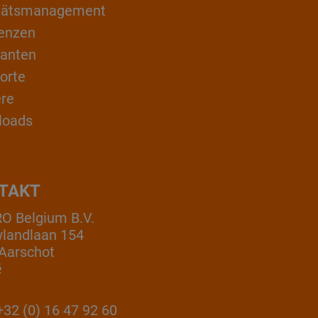
itätsmanagement
enzen
ranten
orte
ere
loads
TAKT
 Belgium B.V.
landlaan 154
Aarschot
ë
32 (0) 16 47 92 60