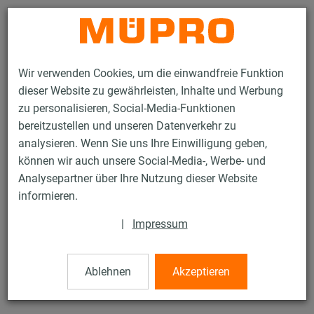
Kontakt
Wir verwenden Cookies, um die einwandfreie Funktion
dieser Website zu gewährleisten, Inhalte und Werbung
zu personalisieren, Social-Media-Funktionen
bereitzustellen und unseren Datenverkehr zu
analysieren. Wenn Sie uns Ihre Einwilligung geben,
Produkte
Befestigungstechnik
Edelstahlprodukte
können wir auch unsere Social-Media-, Werbe- und
Edelstahl-Montageteile
Grundplatten mit Muffe
Analysepartner über Ihre Nutzung dieser Website
20 / 21
informieren.
|
Impressum
Grundplatten mit Muffe
Ablehnen
Akzeptieren
V4A Grundplatte Größe 2 mit aufgeschweißter Muffe 1/2"