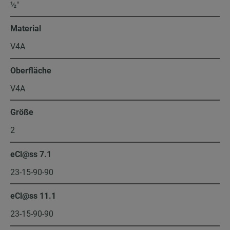
½″
Material
V4A
Oberfläche
V4A
Größe
2
eCl@ss 7.1
23-15-90-90
eCl@ss 11.1
23-15-90-90