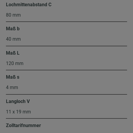
Lochmittenabstand C
80 mm
Maß b
40 mm
Maß L
120 mm
Maß s
4 mm
Langloch V
11 x 19 mm
Zolltarifnummer