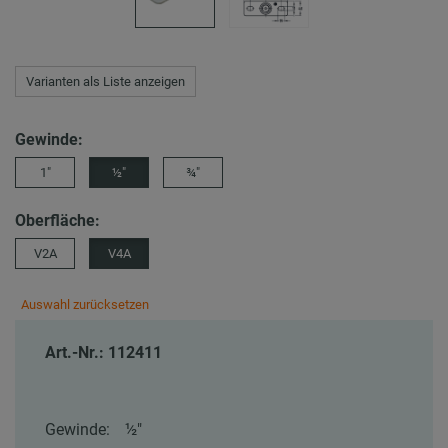
Varianten als Liste anzeigen
Gewinde:
1″
½″
¾″
Oberfläche:
V2A
V4A
Auswahl zurücksetzen
Art.-Nr.: 112411
Gewinde:
½″