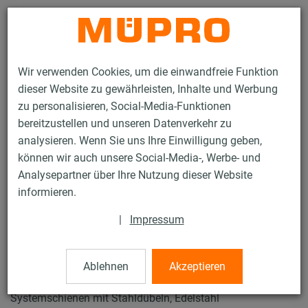
Kontakt
Wir verwenden Cookies, um die einwandfreie Funktion
dieser Website zu gewährleisten, Inhalte und Werbung
zu personalisieren, Social-Media-Funktionen
bereitzustellen und unseren Datenverkehr zu
analysieren. Wenn Sie uns Ihre Einwilligung geben,
Produkte
Befestigungstechnik
Edelstahlprodukte
können wir auch unsere Social-Media-, Werbe- und
Edelstahl-Montageteile
Innensechskantschrauben
Analysepartner über Ihre Nutzung dieser Website
16 / 21
informieren.
|
Impressum
Innensechskantschrauben
Ablehnen
Akzeptieren
mit metrischem Gewinde zur Befestigung von MPC-
Systemschienen mit Stahldübeln, Edelstahl