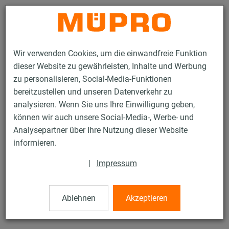
Kontakt
Wir verwenden Cookies, um die einwandfreie Funktion
dieser Website zu gewährleisten, Inhalte und Werbung
zu personalisieren, Social-Media-Funktionen
bereitzustellen und unseren Datenverkehr zu
analysieren. Wenn Sie uns Ihre Einwilligung geben,
Produkte
Befestigungstechnik
Edelstahlprodukte
können wir auch unsere Social-Media-, Werbe- und
Edelstahl-Montageteile
Sechskantschrauben
Analysepartner über Ihre Nutzung dieser Website
15 / 21
informieren.
|
Impressum
Sechskantschrauben
Ablehnen
Akzeptieren
V2A Sechskantschraube, DIN 933, M10 x 20 mm