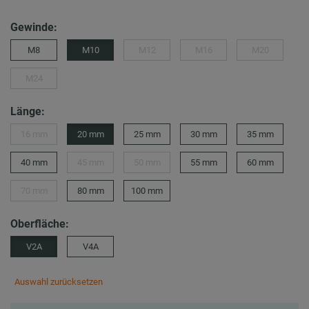
Gewinde:
M8
M10
M12
M16
M20
M24
Länge:
16 mm
20 mm
25 mm
30 mm
35 mm
40 mm
45 mm
50 mm
55 mm
60 mm
70 mm
80 mm
100 mm
Oberfläche:
V2A
V4A
Auswahl zurücksetzen