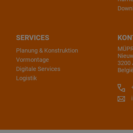
Down
SERVICES
KON
MÜPRO
Planung & Konstruktion
Nieuw
Vormontage
3200 
Digitale Services
Belgi
Logistik
+