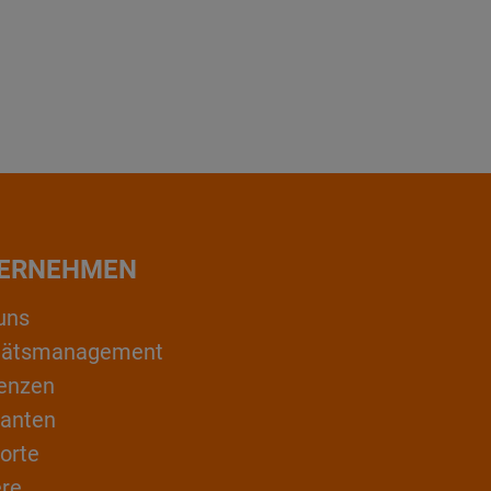
ERNEHMEN
uns
itätsmanagement
enzen
ranten
orte
ere