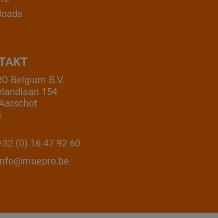
loads
TAKT
 Belgium B.V.
landlaan 154
Aarschot
ë
32 (0) 16 47 92 60
info@muepro.be