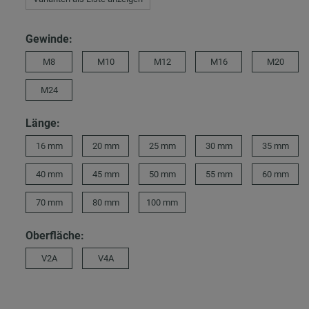
Gewinde:
M8
M10
M12
M16
M20
M24
Länge:
16 mm
20 mm
25 mm
30 mm
35 mm
40 mm
45 mm
50 mm
55 mm
60 mm
70 mm
80 mm
100 mm
Oberfläche:
V2A
V4A