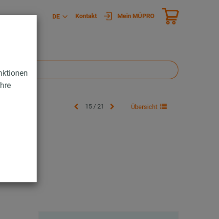
Kontakt
Mein MÜPRO
DE
nktionen
Ihre
15 / 21
Übersicht