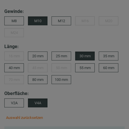
Gewinde:
M8
M10
M12
M16
M20
M24
Länge:
16 mm
20 mm
25 mm
30 mm
35 mm
40 mm
45 mm
50 mm
55 mm
60 mm
70 mm
80 mm
100 mm
Oberfläche:
V2A
V4A
Auswahl zurücksetzen