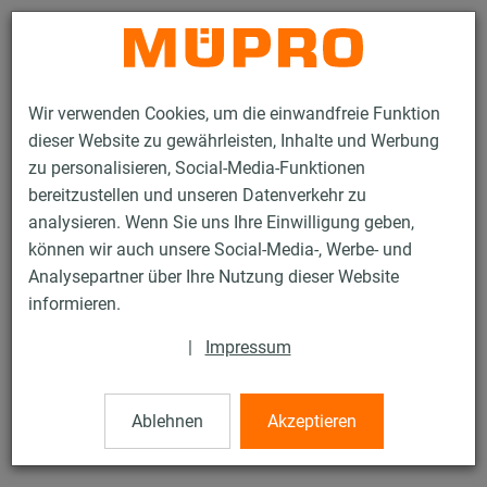
Kontakt
Wir verwenden Cookies, um die einwandfreie Funktion
dieser Website zu gewährleisten, Inhalte und Werbung
zu personalisieren, Social-Media-Funktionen
bereitzustellen und unseren Datenverkehr zu
analysieren. Wenn Sie uns Ihre Einwilligung geben,
Produkte
Befestigungstechnik
Edelstahlprodukte
können wir auch unsere Social-Media-, Werbe- und
Edelstahl-Montageteile
Sechskantschrauben
Analysepartner über Ihre Nutzung dieser Website
15 / 21
informieren.
|
Impressum
Sechskantschrauben
Ablehnen
Akzeptieren
V4A Sechskantschraube, DIN 933, M10 x 30 mm