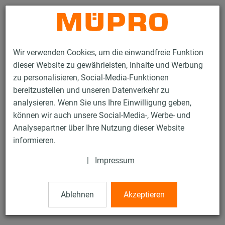
Kontakt
Wir verwenden Cookies, um die einwandfreie Funktion
dieser Website zu gewährleisten, Inhalte und Werbung
zu personalisieren, Social-Media-Funktionen
bereitzustellen und unseren Datenverkehr zu
analysieren. Wenn Sie uns Ihre Einwilligung geben,
Produkte
Befestigungstechnik
Edelstahlprodukte
können wir auch unsere Social-Media-, Werbe- und
Edelstahl-Montageteile
Stockschrauben
Analysepartner über Ihre Nutzung dieser Website
9 / 21
informieren.
|
Impressum
Stockschrauben
Ablehnen
Akzeptieren
V2A Stockschraube, M10 x 160 mm