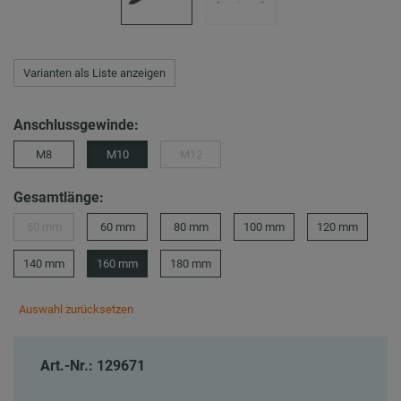
Varianten als Liste anzeigen
Anschlussgewinde:
M8
M10
M12
Gesamtlänge:
50 mm
60 mm
80 mm
100 mm
120 mm
140 mm
160 mm
180 mm
Auswahl zurücksetzen
Art.-Nr.: 129671