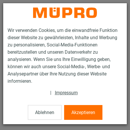
Kontakt
Wir verwenden Cookies, um die einwandfreie Funktion
dieser Website zu gewährleisten, Inhalte und Werbung
zu personalisieren, Social-Media-Funktionen
bereitzustellen und unseren Datenverkehr zu
analysieren. Wenn Sie uns Ihre Einwilligung geben,
Produkte
Befestigungstechnik
Edelstahlprodukte
können wir auch unsere Social-Media-, Werbe- und
Edelstahl-Montageteile
Stockschrauben
Analysepartner über Ihre Nutzung dieser Website
9 / 21
informieren.
|
Impressum
Stockschrauben
Ablehnen
Akzeptieren
V2A Stockschraube, M10 x 60 mm