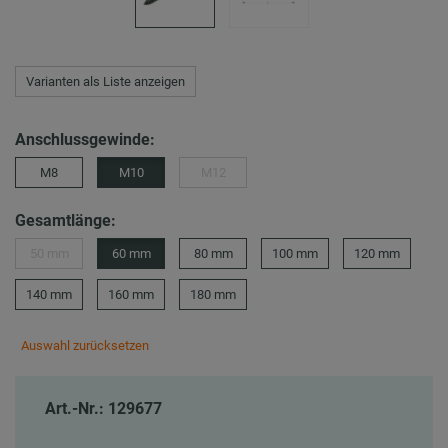
Varianten als Liste anzeigen
Anschlussgewinde:
M8
M10
M12
Gesamtlänge:
50 mm
60 mm
80 mm
100 mm
120 mm
140 mm
160 mm
180 mm
Auswahl zurücksetzen
Art.-Nr.: 129677