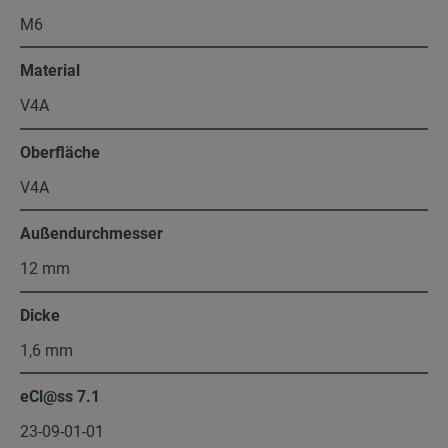
M6
Material
V4A
Oberfläche
V4A
Außendurchmesser
12 mm
Dicke
1,6 mm
eCl@ss 7.1
23-09-01-01