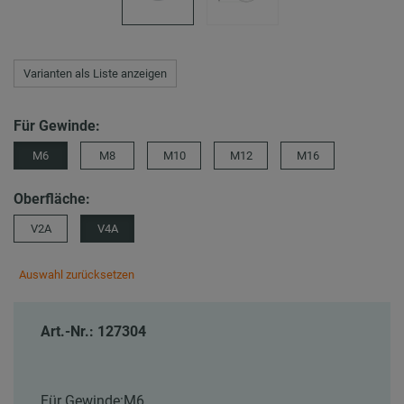
Varianten als Liste anzeigen
Für Gewinde:
M6
M8
M10
M12
M16
Oberfläche:
V2A
V4A
Auswahl zurücksetzen
Art.-Nr.: 127304
Für Gewinde:
M6