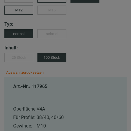
M12
M16
Typ:
normal
schmal
Inhalt:
25 Stück
100 Stück
Auswahl zurücksetzen
Art.-Nr.: 117965
Oberfläche:
V4A
Für Profile:
38/40, 40/60
Gewinde:
M10