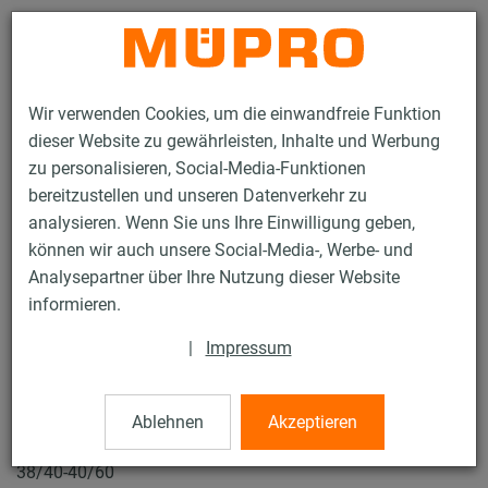
Kontakt
Wir verwenden Cookies, um die einwandfreie Funktion
dieser Website zu gewährleisten, Inhalte und Werbung
zu personalisieren, Social-Media-Funktionen
bereitzustellen und unseren Datenverkehr zu
analysieren. Wenn Sie uns Ihre Einwilligung geben,
Produkte
Befestigungstechnik
Installationsschienen
können wir auch unsere Social-Media-, Werbe- und
MPC-Schiebemuttern
Analysepartner über Ihre Nutzung dieser Website
18 / 132
informieren.
|
Impressum
MPC-Schiebemuttern
Ablehnen
Akzeptieren
V4A MPC-Schiebemutter, M10, 33 x 23 x 6 mm für Profile
38/40-40/60