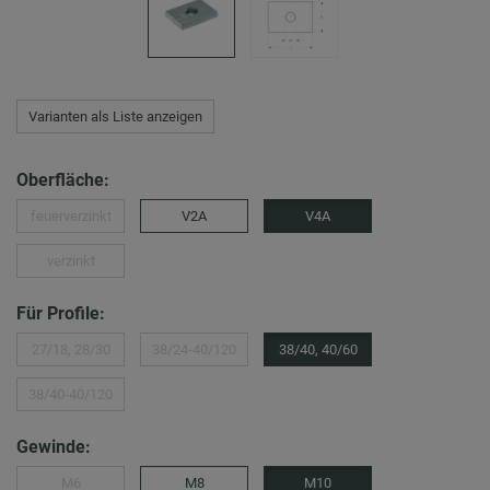
Varianten als Liste anzeigen
Oberfläche:
feuerverzinkt
V2A
V4A
verzinkt
Für Profile:
27/18, 28/30
38/24-40/120
38/40, 40/60
38/40-40/120
Gewinde:
M6
M8
M10