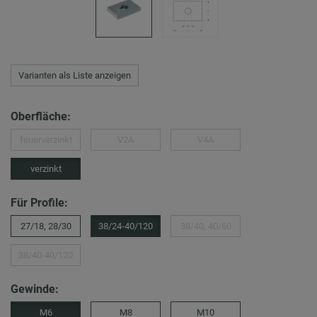
Varianten als Liste anzeigen
Oberfläche:
feuerverzinkt
V2A
V4A
verzinkt
Für Profile:
27/18, 28/30
38/24-40/120
38/40, 40/60
38/40-40/120
Gewinde:
M6
M8
M10