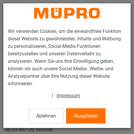
Kontakt
Wir verwenden Cookies, um die einwandfreie Funktion
dieser Website zu gewährleisten, Inhalte und Werbung
zu personalisieren, Social-Media-Funktionen
bereitzustellen und unseren Datenverkehr zu
analysieren. Wenn Sie uns Ihre Einwilligung geben,
Produkte
Befestigungstechnik
Installationsschienen
können wir auch unsere Social-Media-, Werbe- und
MPC-Schiebemuttern
Analysepartner über Ihre Nutzung dieser Website
18 / 132
informieren.
|
Impressum
MPC-Schiebemuttern
Ablehnen
Akzeptieren
MPC-Schiebemutter, M6, 32,8 x 23 x 6 mm für Profile
38/24-40/120, verzinkt