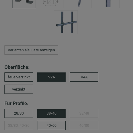
Varianten als Liste anzeigen
Oberfläche:
feuerverzinkt
V2A
V4A
verzinkt
Für Profile:
28/30
38/40
38/48
38/80, 40/80
40/60
40/80