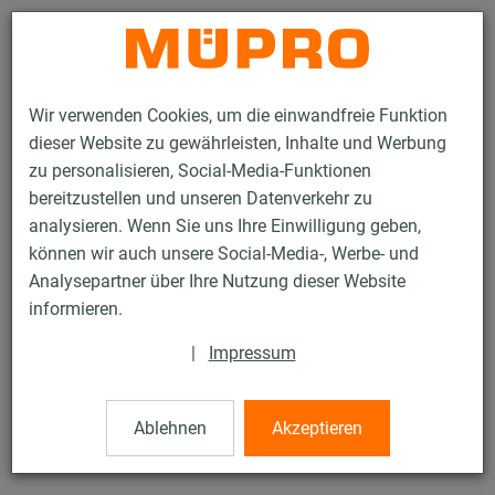
Kontakt
Wir verwenden Cookies, um die einwandfreie Funktion
dieser Website zu gewährleisten, Inhalte und Werbung
zu personalisieren, Social-Media-Funktionen
bereitzustellen und unseren Datenverkehr zu
analysieren. Wenn Sie uns Ihre Einwilligung geben,
Produkte
Befestigungstechnik
Installationsschienen
können wir auch unsere Social-Media-, Werbe- und
MPC-Schienenbügel
Analysepartner über Ihre Nutzung dieser Website
34 / 132
informieren.
|
Impressum
MPC-Schienenbügel
Ablehnen
Akzeptieren
V2A MPC-Schienenbügel für Profil 38/40