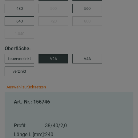
480
500
560
640
720
800
1.040
Oberfläche:
feuerverzinkt
V2A
V4A
verzinkt
Auswahl zurücksetzen
Art.-Nr.: 156746
Profil:
38/40/2,0
Länge L [mm]:
240