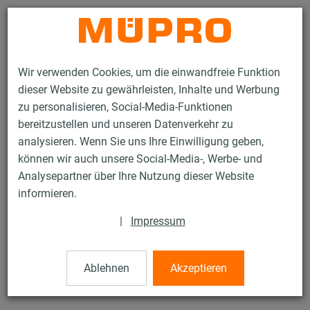
Kontakt
Wir verwenden Cookies, um die einwandfreie Funktion
dieser Website zu gewährleisten, Inhalte und Werbung
zu personalisieren, Social-Media-Funktionen
bereitzustellen und unseren Datenverkehr zu
analysieren. Wenn Sie uns Ihre Einwilligung geben,
Produkte
Befestigungstechnik
Installationsschienen
können wir auch unsere Social-Media-, Werbe- und
MPC-Schienenkonsolen
Analysepartner über Ihre Nutzung dieser Website
4 / 132
informieren.
|
Impressum
MPC-Schienenkonsolen
Ablehnen
Akzeptieren
V2A MPC-Schienenkonsole 38/40, Länge: 240 mm