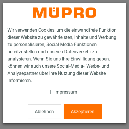
Kontakt
Wir verwenden Cookies, um die einwandfreie Funktion
dieser Website zu gewährleisten, Inhalte und Werbung
zu personalisieren, Social-Media-Funktionen
bereitzustellen und unseren Datenverkehr zu
analysieren. Wenn Sie uns Ihre Einwilligung geben,
Produkte
Befestigungstechnik
Installationsschienen
können wir auch unsere Social-Media-, Werbe- und
MPC-Schienenkonsolen
Analysepartner über Ihre Nutzung dieser Website
4 / 132
informieren.
|
Impressum
MPC-Schienenkonsolen
Ablehnen
Akzeptieren
MPC-Schienenkonsole 38/40, Länge: 720 mm, verzinkt