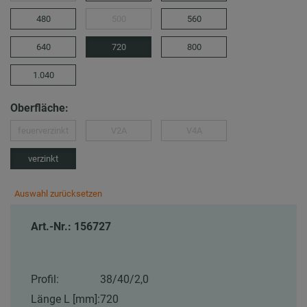
480
500
560
640
720
800
1.040
Oberfläche:
feuerverzinkt
V2A
V4A
verzinkt
Auswahl zurücksetzen
Art.-Nr.: 156727
Profil:
38/40/2,0
Länge L [mm]:
720