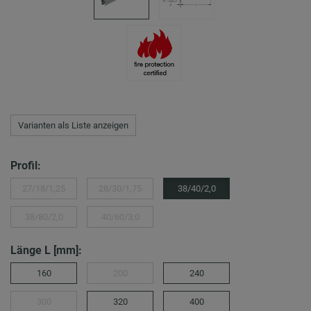
Varianten als Liste anzeigen
Profil:
27/18/1,25
28/30/1,75
38/40/2,0
38/80/2,0
40/60/3,0
Länge L [mm]:
160
200
240
300
320
400