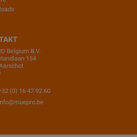
loads
TAKT
 Belgium B.V.
landlaan 154
Aarschot
ë
32 (0) 16 47 92 60
info@muepro.be