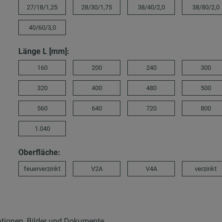
27/18/1,25
28/30/1,75
38/40/2,0
38/80/2,0
40/60/3,0
Länge L [mm]:
160
200
240
300
320
400
480
500
560
640
720
800
1.040
Oberfläche:
feuerverzinkt
V2A
V4A
verzinkt
ationen, Bilder und Dokumente.