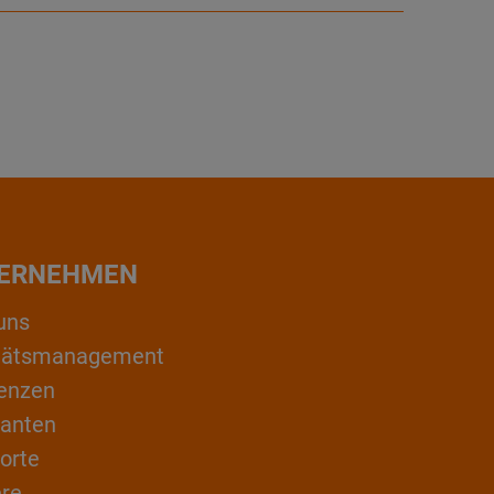
ERNEHMEN
uns
itätsmanagement
enzen
ranten
orte
ere