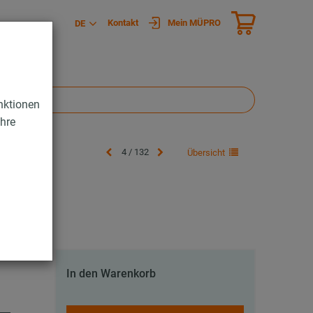
Kontakt
Mein MÜPRO
DE
nktionen
Ihre
4 / 132
Übersicht
In den Warenkorb