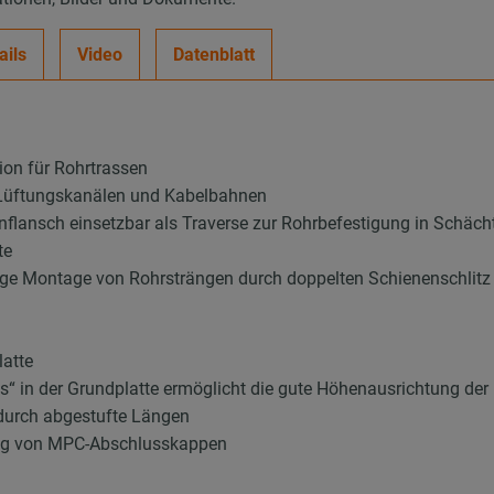
ails
Video
Datenblatt
ion für Rohrtrassen
 Lüftungskanälen und Kabelbahnen
nflansch einsetzbar als Traverse zur Rohrbefestigung in Schäc
te
itige Montage von Rohrsträngen durch doppelten Schienenschlitz
latte
s“ in der Grundplatte ermöglicht die gute Höhenausrichtung der
durch abgestufte Längen
ung von MPC-Abschlusskappen