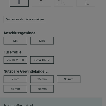
Varianten als Liste anzeigen
Anschlussgewinde:
M8
M10
Für Profile:
27/18, 28/30
38/24-40/120
Nutzbare Gewindelänge L:
7 mm
25 mm
30 mm
45 mm
50 mm
In den Warenkorb