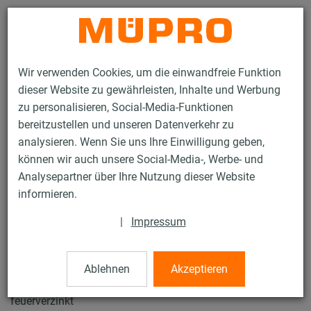
Kontakt
Wir verwenden Cookies, um die einwandfreie Funktion
dieser Website zu gewährleisten, Inhalte und Werbung
zu personalisieren, Social-Media-Funktionen
bereitzustellen und unseren Datenverkehr zu
analysieren. Wenn Sie uns Ihre Einwilligung geben,
Produkte
Befestigungstechnik
Installationsschienen
können wir auch unsere Social-Media-, Werbe- und
MPC-Systemschienen
Analysepartner über Ihre Nutzung dieser Website
1 / 132
informieren.
|
Impressum
MPC-Systemschienen
Ablehnen
Akzeptieren
MPC-Systemschiene 40/60, Länge: 2.000 mm,
feuerverzinkt