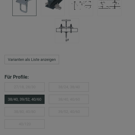
Varianten als Liste anzeigen
Für Profile:
27/18, 28/30
38/24, 38/40
38/40, 39/52, 40/60
38/40, 40/60
38/80, 40/80
39/52, 40/60
40/120