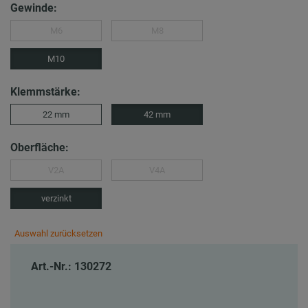
Gewinde:
M6
M8
M10
Klemmstärke:
22 mm
42 mm
Oberfläche:
V2A
V4A
verzinkt
Auswahl zurücksetzen
Art.-Nr.: 130272