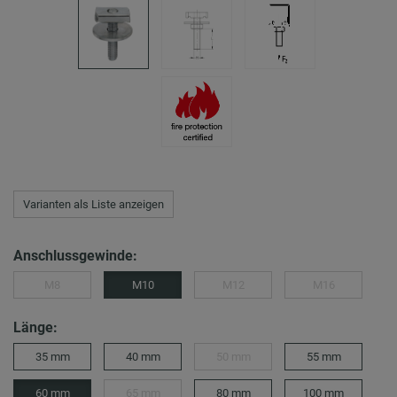
Varianten als Liste anzeigen
Anschlussgewinde:
M8
M10
M12
M16
Länge:
35 mm
40 mm
50 mm
55 mm
60 mm
65 mm
80 mm
100 mm