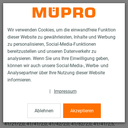
Kontakt
Wir verwenden Cookies, um die einwandfreie Funktion
dieser Website zu gewährleisten, Inhalte und Werbung
zu personalisieren, Social-Media-Funktionen
bereitzustellen und unseren Datenverkehr zu
analysieren. Wenn Sie uns Ihre Einwilligung geben,
Produkte
Befestigungstechnik
Installationsschienen
können wir auch unsere Social-Media-, Werbe- und
MPR-Hammerkopfbefestiger
Analysepartner über Ihre Nutzung dieser Website
43 / 132
informieren.
|
Impressum
MPR-Hammerkopfbefestiger
Ablehnen
Akzeptieren
MPR-Hammerkopfbefestiger, M10 x 60 mm für Profile
41/21/2,0, 41/41/2,0, 41/42/2,0, 41/82/2,0, 41/41/2,5,