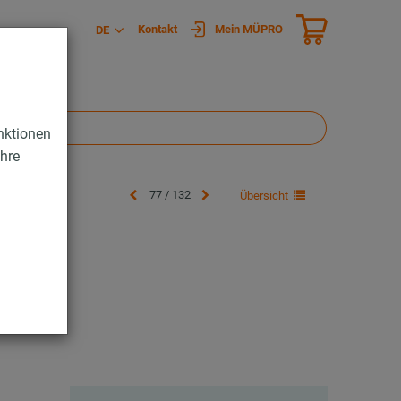
Kontakt
Mein MÜPRO
DE
nktionen
Ihre
77 / 132
Übersicht