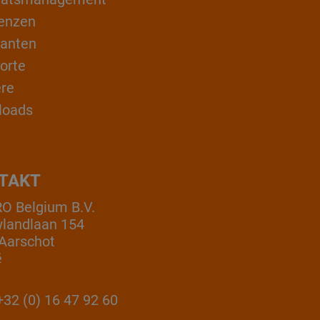
enzen
ranten
orte
ere
loads
TAKT
 Belgium B.V.
landlaan 154
Aarschot
ë
32 (0) 16 47 92 60