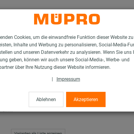
enden Cookies, um die einwandfreie Funktion dieser Website zu
isten, Inhalte und Werbung zu personalisieren, Social-Media-Fu
stellen und unseren Datenverkehr zu analysieren. Wenn Sie uns 
gung geben, können wir auch unsere Social-Media-, Werbe- und
R-Schienenbügel Typ S+
artner über Ihre Nutzung dieser Website informieren.
|
Impressum
el Typ S+
Ablehnen
Akzeptieren
rzinkt
Varianten als Liste anzeigen