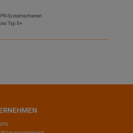
 MPR-Systemschienen
loss Typ S+
ERNEHMEN
uns
itätsmanagement