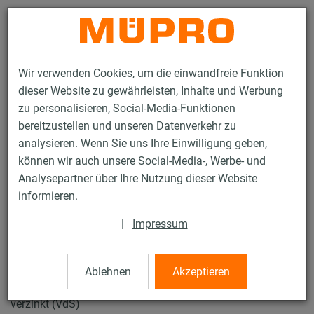
Kontakt
Wir verwenden Cookies, um die einwandfreie Funktion
dieser Website zu gewährleisten, Inhalte und Werbung
zu personalisieren, Social-Media-Funktionen
bereitzustellen und unseren Datenverkehr zu
analysieren. Wenn Sie uns Ihre Einwilligung geben,
Produkte
Befestigungstechnik
Installationsschienen
können wir auch unsere Social-Media-, Werbe- und
MPR-Schienenkonsolen
Analysepartner über Ihre Nutzung dieser Website
40 / 132
informieren.
|
Impressum
MPR-Schienenkonsolen
Ablehnen
Akzeptieren
MPR-Schienenkonsole-BV 41/41/2,5, Länge: 450 mm,
verzinkt (VdS)