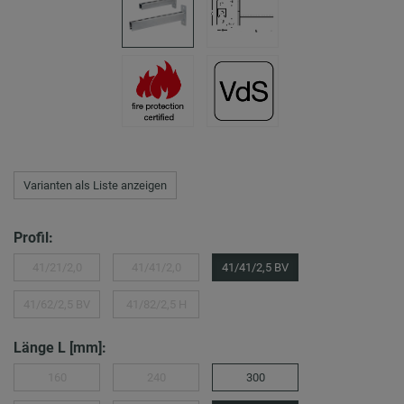
Varianten als Liste anzeigen
Profil:
41/21/2,0
41/41/2,0
41/41/2,5 BV
41/62/2,5 BV
41/82/2,5 H
Länge L [mm]:
160
240
300