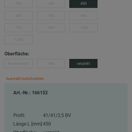
320
400
450
480
560
640
720
800
1.000
1.040
Oberfläche:
feuerverzinkt
V4A
verzinkt
Auswahl zurücksetzen
Art.-Nr.: 166152
Profil:
41/41/2,5 BV
Länge L [mm]:
450