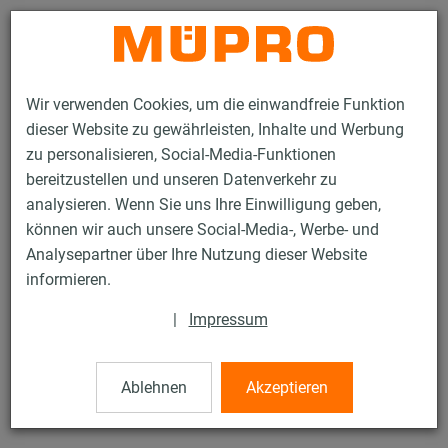
Kontakt
Wir verwenden Cookies, um die einwandfreie Funktion
dieser Website zu gewährleisten, Inhalte und Werbung
zu personalisieren, Social-Media-Funktionen
bereitzustellen und unseren Datenverkehr zu
analysieren. Wenn Sie uns Ihre Einwilligung geben,
Produkte
Befestigungstechnik
Installationsschienen
können wir auch unsere Social-Media-, Werbe- und
MPR-Schienenkonsolen
Analysepartner über Ihre Nutzung dieser Website
41 / 132
informieren.
|
Impressum
MPR-Schienenkonsolen
Ablehnen
Akzeptieren
mit seitlichem Schienenschlitz, verzinkt