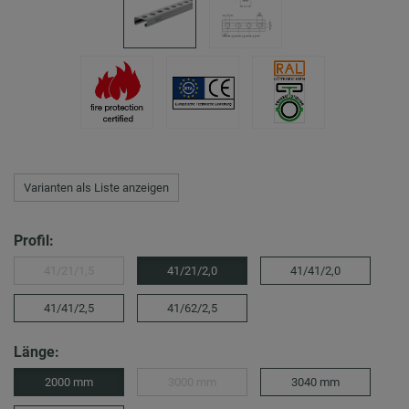
Varianten als Liste anzeigen
Profil:
41/21/1,5
41/21/2,0
41/41/2,0
41/41/2,5
41/62/2,5
Länge:
2000 mm
3000 mm
3040 mm