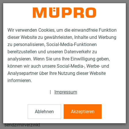
Kontakt
Wir verwenden Cookies, um die einwandfreie Funktion
dieser Website zu gewährleisten, Inhalte und Werbung
zu personalisieren, Social-Media-Funktionen
bereitzustellen und unseren Datenverkehr zu
analysieren. Wenn Sie uns Ihre Einwilligung geben,
Produkte
Befestigungstechnik
Installationsschienen
können wir auch unsere Social-Media-, Werbe- und
MPR-Systemschienen
Analysepartner über Ihre Nutzung dieser Website
38 / 132
informieren.
|
Impressum
MPR-Systemschienen
Ablehnen
Akzeptieren
MPR-Systemschiene 41/21/2,0, Länge: 2.000 mm,
sendzimirverzinkt