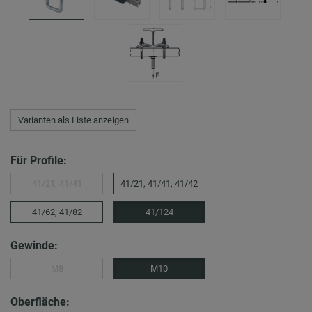
Varianten als Liste anzeigen
Für Profile:
41/21, 41/41
41/21, 41/41, 41/42
41/62, 41/82
41/124
Gewinde:
M8
M10
Oberfläche: