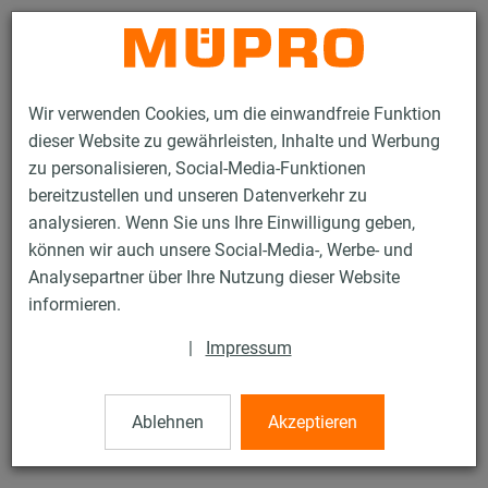
Kontakt
Wir verwenden Cookies, um die einwandfreie Funktion
dieser Website zu gewährleisten, Inhalte und Werbung
zu personalisieren, Social-Media-Funktionen
bereitzustellen und unseren Datenverkehr zu
analysieren. Wenn Sie uns Ihre Einwilligung geben,
Produkte
Befestigungstechnik
Installationsschienen
können wir auch unsere Social-Media-, Werbe- und
MPR-Trägerkrallen
Analysepartner über Ihre Nutzung dieser Website
54 / 132
informieren.
|
Impressum
MPR-Trägerkrallen
Ablehnen
Akzeptieren
MPR-Trägerkralle, M10 für Profil 41/124, feuerverzinkt