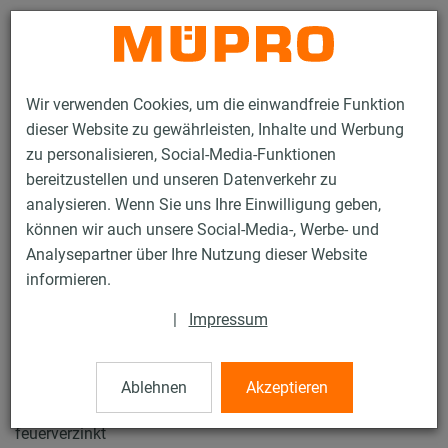
Kontakt
Wir verwenden Cookies, um die einwandfreie Funktion
dieser Website zu gewährleisten, Inhalte und Werbung
zu personalisieren, Social-Media-Funktionen
bereitzustellen und unseren Datenverkehr zu
analysieren. Wenn Sie uns Ihre Einwilligung geben,
Produkte
Befestigungstechnik
Installationsschienen
können wir auch unsere Social-Media-, Werbe- und
MPT-Lochplatten
Analysepartner über Ihre Nutzung dieser Website
106 / 132
informieren.
|
Impressum
MPT-Lochplatten
Ablehnen
Akzeptieren
MPT-Lochplatte, 80 x 160 x 8 mm für Tragprofil Q80,
feuerverzinkt