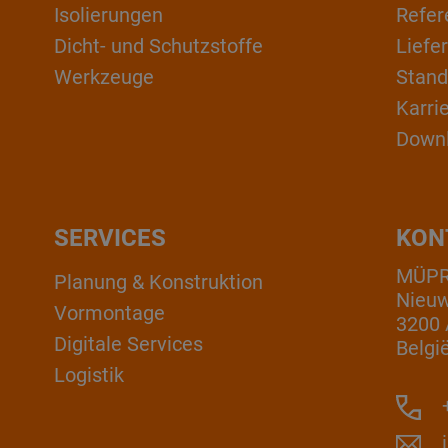
Isolierungen
Refer
Dicht- und Schutzstoffe
Liefe
Werkzeuge
Stand
Karri
Down
SERVICES
KON
MÜPRO
Planung & Konstruktion
Nieuw
Vormontage
3200 
Digitale Services
Belgi
Logistik
+