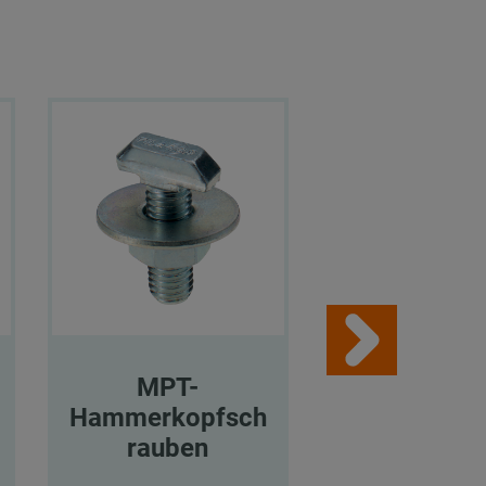
MPT-
MPT-
Hammerkopfsch
Hammerkop
rauben
rauben