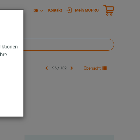
Kontakt
Mein MÜPRO
DE
nktionen
Ihre
96 / 132
Übersicht