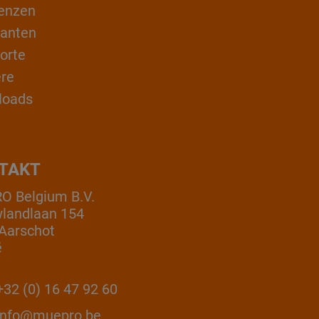
enzen
ranten
orte
ere
loads
TAKT
 Belgium B.V.
landlaan 154
Aarschot
ë
32 (0) 16 47 92 60
info@muepro.be