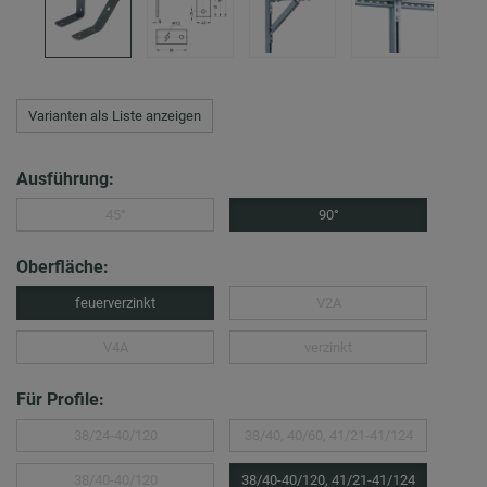
Varianten als Liste anzeigen
Ausführung:
45°
90°
Oberfläche:
feuerverzinkt
V2A
V4A
verzinkt
Für Profile:
38/24-40/120
38/40, 40/60, 41/21-41/124
38/40-40/120
38/40-40/120, 41/21-41/124