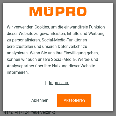
Kontakt
Wir verwenden Cookies, um die einwandfreie Funktion
dieser Website zu gewährleisten, Inhalte und Werbung
zu personalisieren, Social-Media-Funktionen
bereitzustellen und unseren Datenverkehr zu
analysieren. Wenn Sie uns Ihre Einwilligung geben,
Produkte
Befestigungstechnik
Installationsschienen
können wir auch unsere Social-Media-, Werbe- und
Montagewinkel
Analysepartner über Ihre Nutzung dieser Website
86 / 132
informieren.
|
Impressum
Montagewinkel
Ablehnen
Akzeptieren
MPC/MPR-Montagewinkel 90° für Profile 38/40-40/120,
41/21-41/124, feuerverzinkt