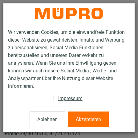
Kontakt
Wir verwenden Cookies, um die einwandfreie Funktion
dieser Website zu gewährleisten, Inhalte und Werbung
zu personalisieren, Social-Media-Funktionen
bereitzustellen und unseren Datenverkehr zu
analysieren. Wenn Sie uns Ihre Einwilligung geben,
Produkte
Befestigungstechnik
Installationsschienen
können wir auch unsere Social-Media-, Werbe- und
Schienenverbinder
Analysepartner über Ihre Nutzung dieser Website
81 / 132
informieren.
|
Impressum
Schienenverbinder
Ablehnen
Akzeptieren
V4A MPC/MPR-Schienenverbinder schwere Ausführung für
Profile 38/40-40/60, 41/21-41/124