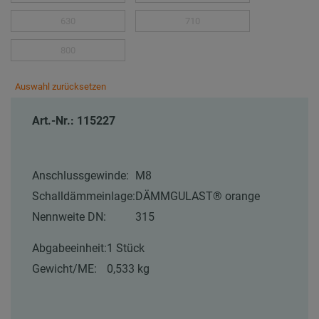
630
710
800
Auswahl zurücksetzen
Art.-Nr.: 115227
Anschlussgewinde:
M8
Schalldämmeinlage:
DÄMMGULAST® orange
Nennweite DN:
315
Abgabeeinheit:
1 Stück
Gewicht/ME:
0,533 kg