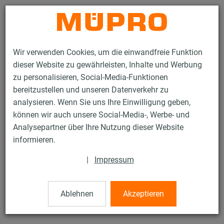
Kontakt
Wir verwenden Cookies, um die einwandfreie Funktion
dieser Website zu gewährleisten, Inhalte und Werbung
zu personalisieren, Social-Media-Funktionen
bereitzustellen und unseren Datenverkehr zu
analysieren. Wenn Sie uns Ihre Einwilligung geben,
Produkte
Befestigungstechnik
Lüftungsbefestigung
können wir auch unsere Social-Media-, Werbe- und
Edelstahlprodukte für die Lüftungsbefestigung
Lüftungsschellen
Analysepartner über Ihre Nutzung dieser Website
2 / 52
informieren.
|
Impressum
Lüftungsschellen
Ablehnen
Akzeptieren
V2A Lüftungsschelle DÄMMGULAST® Junior, M8, 315 mm