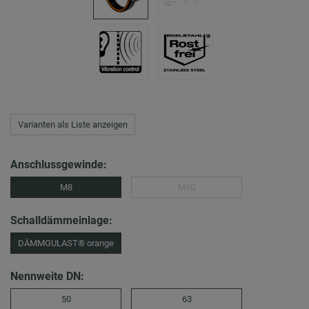
Varianten als Liste anzeigen
Anschlussgewinde:
M8
M10
Schalldämmeinlage:
DÄMMGULAST® orange
Nennweite DN:
50
63