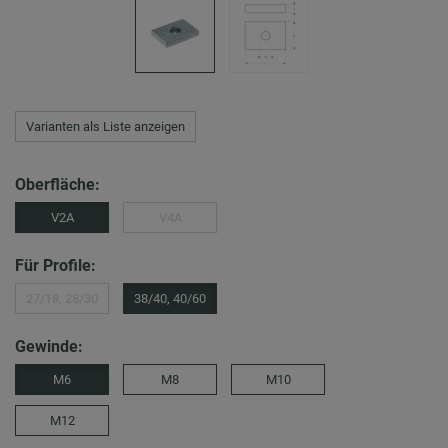
Varianten als Liste anzeigen
Oberfläche:
V2A
V4A
Für Profile:
27/18, 28/30
38/40, 40/60
Gewinde:
M6
M8
M10
M12