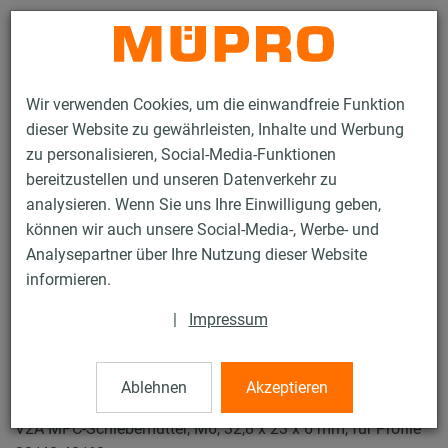
Kontakt
Wir verwenden Cookies, um die einwandfreie Funktion
dieser Website zu gewährleisten, Inhalte und Werbung
zu personalisieren, Social-Media-Funktionen
bereitzustellen und unseren Datenverkehr zu
analysieren. Wenn Sie uns Ihre Einwilligung geben,
Produkte
Befestigungstechnik
Lüftungsbefestigung
können wir auch unsere Social-Media-, Werbe- und
Edelstahlprodukte für die Lüftungsbefestigung
Analysepartner über Ihre Nutzung dieser Website
MPC-Schiebemuttern
informieren.
12 / 52
|
Impressum
MPC-Schiebemuttern
Ablehnen
Akzeptieren
V2A MPC-Schiebemutter, M6, 32,8 x 23 x 6 mm, für Profile