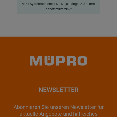
MPR-Systemschiene 41/21/2,0, Länge: 2.000 mm,
MP
sendzimirverzinkt
NEWSLETTER
Abonnieren Sie unseren Newsletter für
aktuelle Angebote und hilfreiches