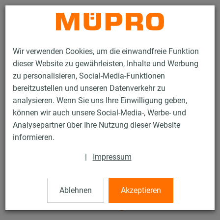
Kontakt
Wir verwenden Cookies, um die einwandfreie Funktion
dieser Website zu gewährleisten, Inhalte und Werbung
zu personalisieren, Social-Media-Funktionen
bereitzustellen und unseren Datenverkehr zu
analysieren. Wenn Sie uns Ihre Einwilligung geben,
Produkte
Befestigungstechnik
Lüftungsbefestigung
können wir auch unsere Social-Media-, Werbe- und
Feuerverzinkte Produkte für die Lüftungsbefestigung
Analysepartner über Ihre Nutzung dieser Website
DÄMMGULAST® Schienenprofile
informieren.
41 / 91
|
Impressum
DÄMMGULAST®
Ablehnen
Akzeptieren
Schienenprofile