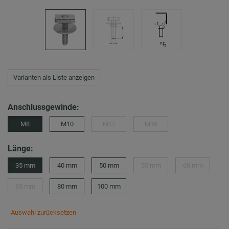
Varianten als Liste anzeigen
Anschlussgewinde:
M8
M10
M12
M16
Länge:
35 mm
40 mm
50 mm
55 mm
60 mm
65 mm
80 mm
100 mm
Auswahl zurücksetzen