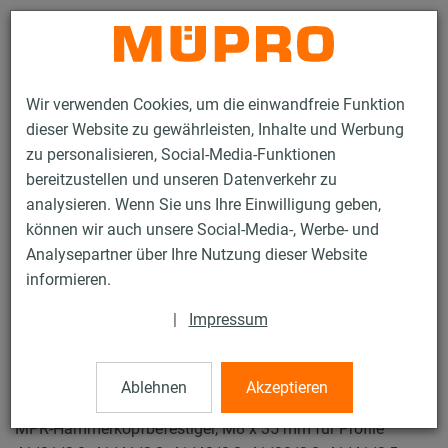
Kontakt
Wir verwenden Cookies, um die einwandfreie Funktion
dieser Website zu gewährleisten, Inhalte und Werbung
zu personalisieren, Social-Media-Funktionen
bereitzustellen und unseren Datenverkehr zu
analysieren. Wenn Sie uns Ihre Einwilligung geben,
Produkte
Befestigungstechnik
Lüftungsbefestigung
können wir auch unsere Social-Media-, Werbe- und
Feuerverzinkte Produkte für die Lüftungsbefestigung
Analysepartner über Ihre Nutzung dieser Website
MPR-Hammerkopfbefestiger
informieren.
36 / 91
|
Impressum
MPR-Hammerkopfbefestiger
Ablehnen
Akzeptieren
MPR-Hammerkopfbefestiger, M8 x 35 mm für Profile