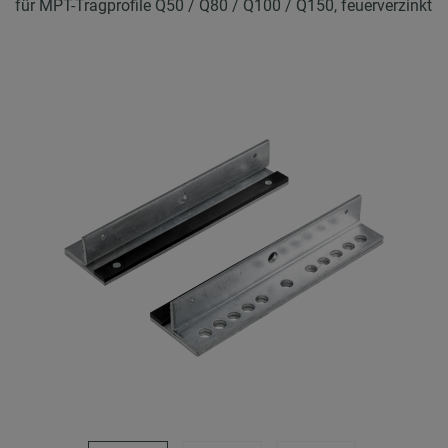
für MPT-Tragprofile Q50 / Q80 / Q100 / Q150, feuerverzinkt