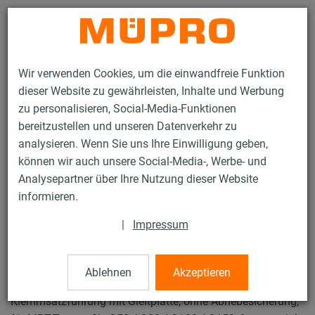
Kontakt
Wir verwenden Cookies, um die einwandfreie Funktion
dieser Website zu gewährleisten, Inhalte und Werbung
zu personalisieren, Social-Media-Funktionen
bereitzustellen und unseren Datenverkehr zu
analysieren. Wenn Sie uns Ihre Einwilligung geben,
Produkte
Befestigungstechnik
Lüftungsbefestigung
können wir auch unsere Social-Media-, Werbe- und
Feuerverzinkte Produkte für die Lüftungsbefestigung
Analysepartner über Ihre Nutzung dieser Website
MPT-Führung Typ F und FG
informieren.
83 / 91
|
Impressum
MPT-Führung Typ F und FG
Ablehnen
Akzeptieren
Klemmsatzführung mit Gleitplatte, ohne Abhebesicherung,