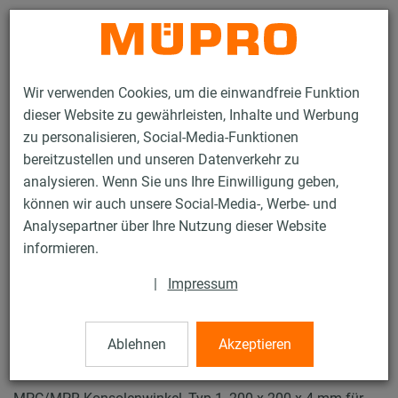
Kontakt
Wir verwenden Cookies, um die einwandfreie Funktion
dieser Website zu gewährleisten, Inhalte und Werbung
zu personalisieren, Social-Media-Funktionen
bereitzustellen und unseren Datenverkehr zu
analysieren. Wenn Sie uns Ihre Einwilligung geben,
Produkte
Befestigungstechnik
Lüftungsbefestigung
können wir auch unsere Social-Media-, Werbe- und
Installationsschienen für die Lüftungsbefestigung
Analysepartner über Ihre Nutzung dieser Website
MPC-Systemschienen (leichter bis mittlerer Lastbereich)
informieren.
Konsolenwinkel
40 / 63
|
Impressum
Ablehnen
Akzeptieren
Konsolenwinkel