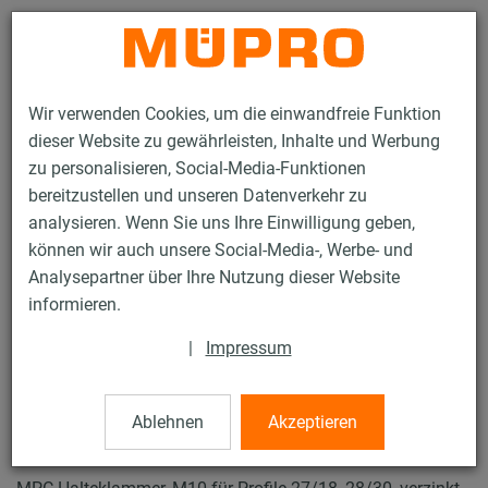
Kontakt
Wir verwenden Cookies, um die einwandfreie Funktion
dieser Website zu gewährleisten, Inhalte und Werbung
zu personalisieren, Social-Media-Funktionen
bereitzustellen und unseren Datenverkehr zu
analysieren. Wenn Sie uns Ihre Einwilligung geben,
Produkte
Befestigungstechnik
Lüftungsbefestigung
können wir auch unsere Social-Media-, Werbe- und
Installationsschienen für die Lüftungsbefestigung
Analysepartner über Ihre Nutzung dieser Website
MPC-Systemschienen (leichter bis mittlerer Lastbereich)
informieren.
MPC-Halteklammern
20 / 63
|
Impressum
Ablehnen
Akzeptieren
MPC-Halteklammern