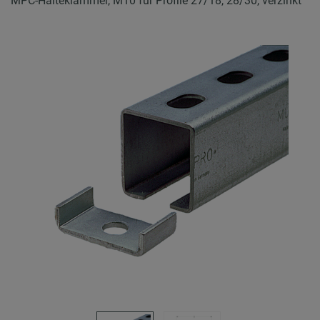
MPC-Halteklammer, M10 für Profile 27/18, 28/30, verzinkt