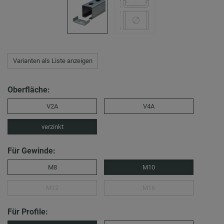
Varianten als Liste anzeigen
Oberfläche:
V2A
V4A
verzinkt
Für Gewinde:
M8
M10
M12
M16
Für Profile: