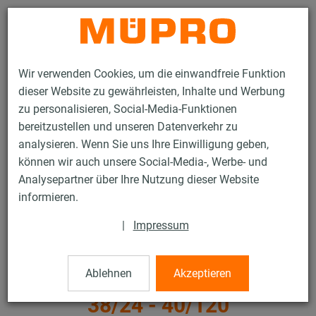
Kontakt
Wir verwenden Cookies, um die einwandfreie Funktion
dieser Website zu gewährleisten, Inhalte und Werbung
zu personalisieren, Social-Media-Funktionen
bereitzustellen und unseren Datenverkehr zu
analysieren. Wenn Sie uns Ihre Einwilligung geben,
Produkte
Befestigungstechnik
Lüftungsbefestigung
können wir auch unsere Social-Media-, Werbe- und
Installationsschienen für die Lüftungsbefestigung
Analysepartner über Ihre Nutzung dieser Website
MPC-Systemschienen (leichter bis mittlerer Lastbereich)
informieren.
MPC-Hammerkopfbefestiger 38/24 - 40/120
17 / 63
|
Impressum
Ablehnen
Akzeptieren
MPC-Hammerkopfbefestiger
38/24 - 40/120