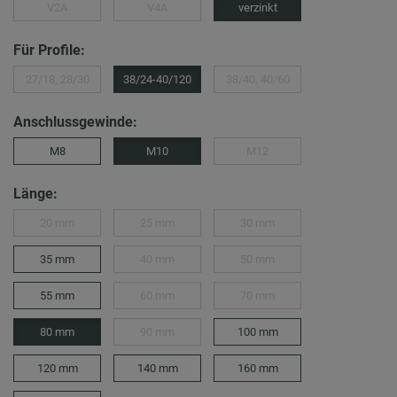
V2A
V4A
verzinkt
Für Profile:
27/18, 28/30
38/24-40/120
38/40, 40/60
Anschlussgewinde:
M8
M10
M12
Länge:
20 mm
25 mm
30 mm
35 mm
40 mm
50 mm
55 mm
60 mm
70 mm
80 mm
90 mm
100 mm
120 mm
140 mm
160 mm