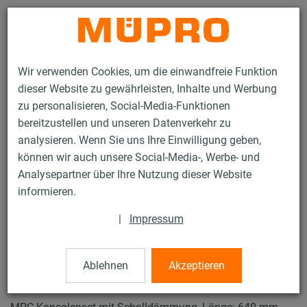
Kontakt
Wir verwenden Cookies, um die einwandfreie Funktion
dieser Website zu gewährleisten, Inhalte und Werbung
zu personalisieren, Social-Media-Funktionen
bereitzustellen und unseren Datenverkehr zu
analysieren. Wenn Sie uns Ihre Einwilligung geben,
Produkte
Befestigungstechnik
Lüftungsbefestigung
können wir auch unsere Social-Media-, Werbe- und
Installationsschienen für die Lüftungsbefestigung
Analysepartner über Ihre Nutzung dieser Website
MPC-Systemschienen (leichter bis mittlerer Lastbereich)
informieren.
MPC-Konsolensets
8 / 63
|
Impressum
Ablehnen
Akzeptieren
MPC-Konsolensets