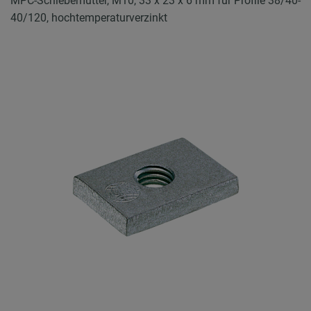
MPC-Schiebemutter, M10, 33 x 23 x 6 mm für Profile 38/40-
40/120, hochtemperaturverzinkt