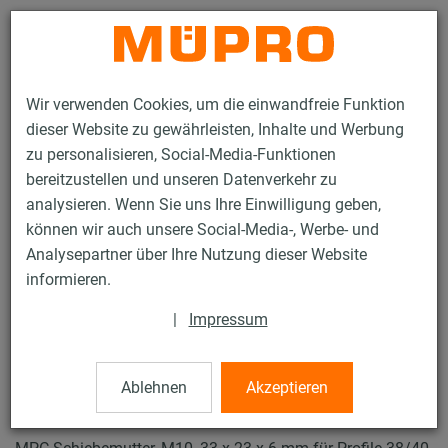
Kontakt
Wir verwenden Cookies, um die einwandfreie Funktion
dieser Website zu gewährleisten, Inhalte und Werbung
zu personalisieren, Social-Media-Funktionen
bereitzustellen und unseren Datenverkehr zu
analysieren. Wenn Sie uns Ihre Einwilligung geben,
Produkte
Befestigungstechnik
Lüftungsbefestigung
können wir auch unsere Social-Media-, Werbe- und
Installationsschienen für die Lüftungsbefestigung
Analysepartner über Ihre Nutzung dieser Website
MPC-Systemschienen (leichter bis mittlerer Lastbereich)
informieren.
MPC-Schiebemuttern
18 / 63
|
Impressum
Ablehnen
Akzeptieren
MPC-Schiebemuttern