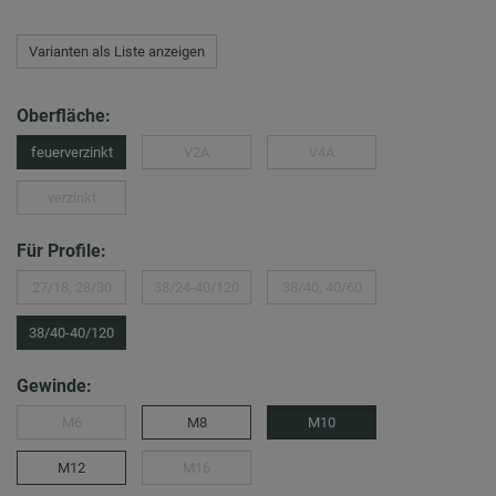
Varianten als Liste anzeigen
Oberfläche:
feuerverzinkt
V2A
V4A
verzinkt
Für Profile:
27/18, 28/30
38/24-40/120
38/40, 40/60
38/40-40/120
Gewinde:
M6
M8
M10
M12
M16