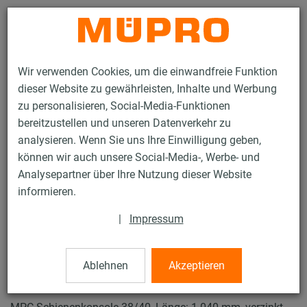
Kontakt
Wir verwenden Cookies, um die einwandfreie Funktion
dieser Website zu gewährleisten, Inhalte und Werbung
zu personalisieren, Social-Media-Funktionen
bereitzustellen und unseren Datenverkehr zu
analysieren. Wenn Sie uns Ihre Einwilligung geben,
Produkte
Befestigungstechnik
Lüftungsbefestigung
können wir auch unsere Social-Media-, Werbe- und
Installationsschienen für die Lüftungsbefestigung
Analysepartner über Ihre Nutzung dieser Website
MPC-Systemschienen (leichter bis mittlerer Lastbereich)
informieren.
MPC-Schienenkonsolen
4 / 63
|
Impressum
Ablehnen
Akzeptieren
MPC-Schienenkonsolen