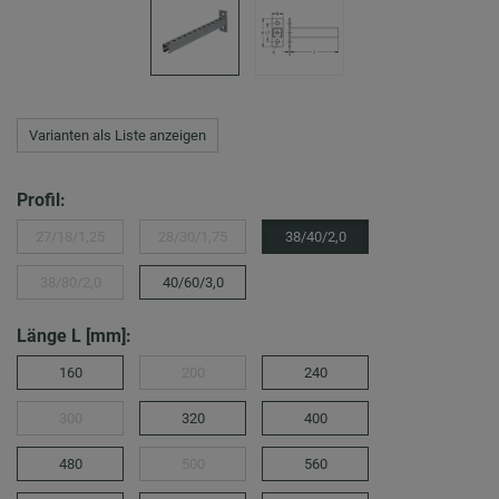
Varianten als Liste anzeigen
Profil:
27/18/1,25
28/30/1,75
38/40/2,0
38/80/2,0
40/60/3,0
Länge L [mm]:
160
200
240
300
320
400
480
500
560