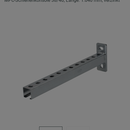
MPC-Schienenkonsole 38/40, Länge: 1.040 mm, verzinkt